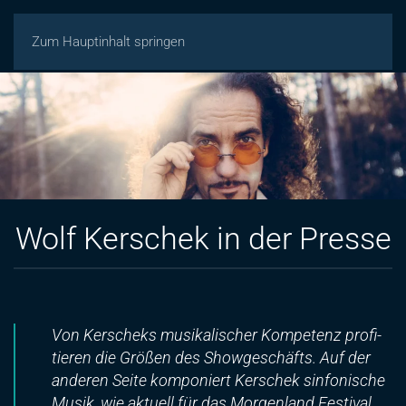
Zum Hauptinhalt springen
Wolf Kerschek in der Presse
Von Ker­scheks mu­si­ka­li­scher Kom­pe­tenz pro­fi­
tie­ren die Grö­ßen des Show­ge­schäfts. Auf der
an­de­ren Sei­te kom­po­niert Ker­schek sin­fo­ni­sche
Mu­sik, wie ak­tu­ell für das Mor­gen­land Fes­ti­val