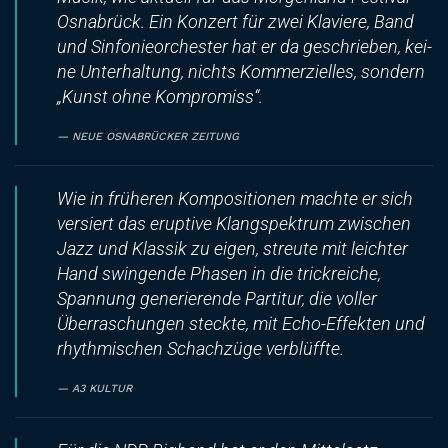
Os­na­brück. Ein Kon­zert für zwei Kla­vie­re, Band
und Sin­fo­nie­or­ches­ter hat er da ge­schrie­ben, kei­
ne Un­ter­hal­tung, nichts Kom­mer­zi­el­les, son­dern
„Kunst oh­ne Kompromiss“.
NEUE OSNABRÜCKER ZEITUNG
Wie in früheren Kompositionen machte er sich
versiert das eruptive Klangspektrum zwischen
Jazz und Klassik zu eigen, streute mit leichter
Hand swingende Phasen in die trickreiche,
Spannung generierende Partitur, die voller
Überraschungen steckte, mit Echo-Effekten und
rhythmischen Schachzüge verblüffte.
A3 KULTUR