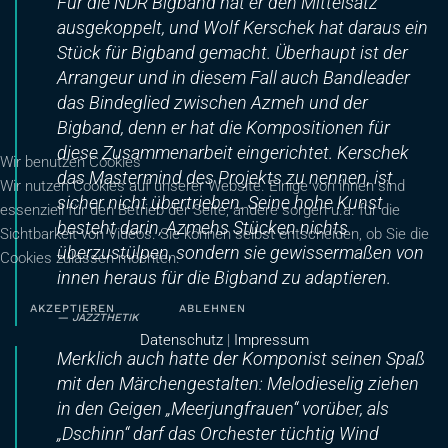
Für die NDR Bigband hat er den Mittelsatz
ausgekoppelt, und Wolf Kerschek hat daraus ein
Stück für Bigband gemacht. Überhaupt ist der
Arrangeur und in diesem Fall auch Bandleader
das Bindeglied zwischen Azmeh und der
Bigband, denn er hat die Kompositionen für
diese Zusammenarbeit eingerichtet. Kerschek
Wir benutzen Cookies
das Mastermind des Projekts zu nennen, ist
Wir nutzen Cookies auf unserer Website. Einige von ihnen sind
sicher nicht übertrieben. Seine hohe Kunst
essenziell für den Betrieb der Seite, andere sorgen u.a. für die
besteht darin, Azmehs Stücken nichts
Sichtbarkeit von Videos. Sie können selbst entscheiden, ob Sie die
überzustülpen, sondern sie gewissermaßen von
Cookies zulassen möchten.
innen heraus für die Bigband zu adaptieren.
AKZEPTIEREN
ABLEHNEN
JAZZTHETIK
Datenschutz
|
Impressum
Merklich auch hatte der Komponist seinen Spaß
mit den Märchengestalten: Melodieselig ziehen
in den Geigen „Meerjungfrauen“ vorüber, als
„Dschinn“ darf das Orchester tüchtig Wind