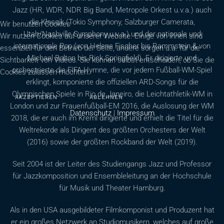
Jazz (HR, WDR, NDR Big Band, Metropole Orkest u.v.a.) auch
die Klassik (Tokio Symphony, Salzburger Camerata,
Wir benutzen Cookies
Utah/Nashville Symphony u.v.a.) und der nationale und
Wir nutzen Cookies auf unserer Website. Einige von ihnen sind
internationale Pop (von Helene Fischer bis Rammstein & von
essenziell für den Betrieb der Seite, andere sorgen u.a. für die
Michael Bolton bis Rick Springfield). Er dirigierte und
Sichtbarkeit von Videos. Sie können selbst entscheiden, ob Sie die
orchestrierte die FIFA-Hymne, die vor jedem Fußball-WM-Spiel
Cookies zulassen möchten.
erklingt, komponierte die offiziellen ARD-Songs für die
Olympischen Spiele in Rio de Janeiro, die Leichtathletik-WM in
AKZEPTIEREN
ABLEHNEN
London und zur Frauenfußball-EM 2016, die Auslosung der WM
Datenschutz
|
Impressum
2018, die er auch im Kreml dirigierte und erhielt die Titel für die
Weltrekorde als Dirigent des größten Orchesters der Welt
(2016) sowie der größten Rockband der Welt (2019).
Seit 2004 ist der Leiter des Studiengangs Jazz und Professor
für Jazzkomposition und Ensembleleitung an der Hochschule
für Musik und Theater Hamburg.
Als in den USA ausgebildeter Filmkomponist und Produzent hat
er ein großes Netzwerk an Studiomusikern, welches auf große